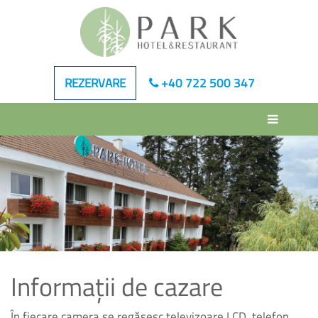
REZERVARE
+40 722 500 347
Toggle
navigatio
Informații de cazare
În fiecare camera se regăsesc televizoare LCD, telefon,